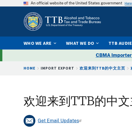
An official website of the United States government
Here
WHO WE ARE
WHAT WE DO
TTB AUDI
CBMA Importer
Breadcrumb
HOME
IMPORT EXPORT
欢迎来到TTB的中文主页
欢迎来到TTB的中文
Get Email Updates