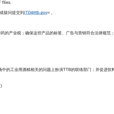
files.
议或疑问提交到
ITD@ttb.gov
。
及弹药的产业税；确保这些产品的标签、广告与营销符合法律规范
际市场中的工业用酒精相关的问题上扮演TTB的联络部门；并促进
)