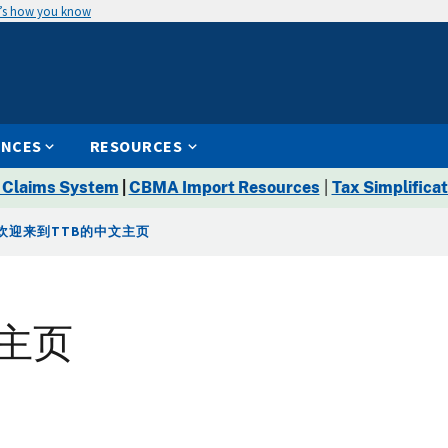
’s how you know
ENCES
RESOURCES
 Claims System
|
CBMA Import Resources
|
Tax Simplificat
欢迎来到TTB的中文主页
主页