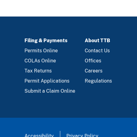
Filing & Payments
About TTB
FOOTER
Permits Online
Contact Us
COLAs Online
Offices
Tax Returns
Careers
Permit Applications
Regulations
Submit a Claim Online
Accessibility
Privacy Policy