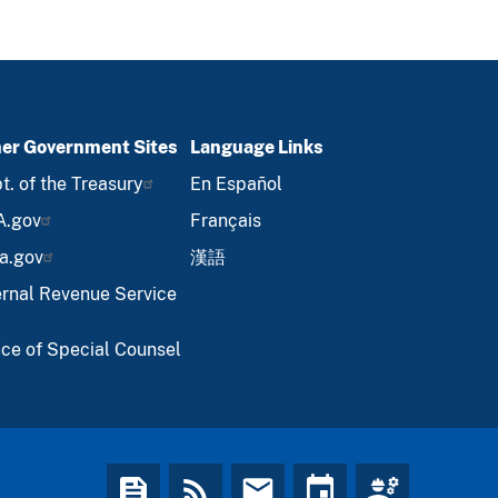
er Government Sites
Language Links
t. of the Treasury
En Español
A.gov
Français
a.gov
漢語
ernal Revenue Service
ice of Special Counsel