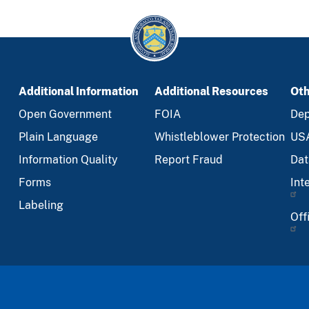
Additional Information
Additional Resources
Oth
Open Government
FOIA
Dep
Plain Language
Whistleblower Protection
US
Information Quality
Report Fraud
Dat
Forms
Int
Labeling
Off